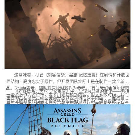
不一样了。”
这意味着，尽管《刺客信条：黑旗 记忆重置》在剧情和开放世
界结构上高度忠实于原作，但开发团队实际上是在制作一款全新作
品。Knight表示，团队将原版游戏作为参考，“有时我们会偶尔提取
《刺客信条：黑旗 记忆重置》中一些较为显著的变化——包括
一些资源作为占位符，或者用来建模新内容。但大多数时候，我们
重做的战斗系统、画面全面升级以及新增的叙事内容——自然需要
只是查阅原版代码来了解某些系统是如何运作的，研究数据以弄清
大量开发工作。但即使是在忠实于原作的部分，团队也无法依赖原
楚某些功能背后的逻辑，学习其中隐藏的秘密。但本质上，我们必
版的存档代码。
须重建一切。”