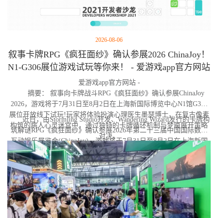
2026-08-06
叙事卡牌RPG《疯狂面纱》确认参展2026 ChinaJoy！
N1-G306展位游戏试玩等你来！ - 爱游戏app官方网站
爱游戏app官方网站 -
摘要： 叙事向卡牌战斗RPG《疯狂面纱》确认参展ChinaJoy
2026，游戏将于7月31日至8月2日在上海新国际博览中心N1馆G306
展位开放线下试玩!玩家将体验扮演心理医生墨瑟博士，在复古像素
近日，由Stormling Studio开发、Wandering Wizard发行的卡牌构
构筑的病人心灵迷宫中，通过独特的卡牌循环机制与梦魇展开策略
筑解谜RPG《疯狂面纱》确认参展2026年第二十三届中国国际数码
对决。
互动娱乐展览会(ChinaJoy)。游戏将于7月31日至8月2日在上海新国
际博览中心N1馆G306展位亮相，届时玩家可前往蜗牛游戏展台亲身
体验试玩Demo。与此同时，《疯狂面纱》Steam商店页现已上线，
玩家可提前加入愿望单。