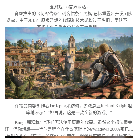
爱游戏app官方网站 -
育碧推出的《刺客信条：刺客信条：黑旗 记忆重置》开发团队
透露，由于2013年原版游戏的代码和技术架构过于陈旧，团队不得
不将本作几乎完全从零开始重建。
在接受内容创作者JorRaptor采访时，游戏总监Richard Knight坦
率地表示：“坦白说，这是一款全新的游戏。”
Knight解释称：“我们无法使用原版的代码。虽然这个想法很美
好，但你想想——当时是建立在什么基础上的?Windows 2000?那已经
是很久很久以前了。虽然没那么夸张，但代码库和技术栈已经完全