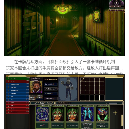
隐藏在梦魇深处的外星意识试图夺取她的主体性。玩家需要在扭曲
的心理迷宫中进行探索与解谜，直面潜藏于她意识深处的心魔与梦
魇。
在卡牌战斗方面，《疯狂面纱》引入了一套卡牌循环机制——
玩家本回合未打出的手牌将全部移交给敌方，经敌人打出后再回归
玩家手中。击败各类心魔还可获取新卡牌，不断优化套牌以应对愈
发扭曲的梦境敌人。在视觉呈现上，游戏采用独特的复古像素画
风，刻意保留低分辨率下模糊失真的质感，营造出兼具复古感与精
神错位感的氛围体验。