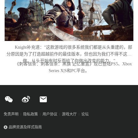
Knight补充道：“这款游戏的很多系统我们都是从头重建的，部
分原因是为了打造超越前作的最佳版本，但也因为我们不得不这么
做。从头开始有时反而给了你做出改变的能力。”
《刺客信条：刺客信条：黑旗 记忆重置》现已登陆PS5、Xbox
Series X|S和PC平台。
免责声明
隐私政策
用户协议
游戏大厅
论坛
品牌资源及样式指南