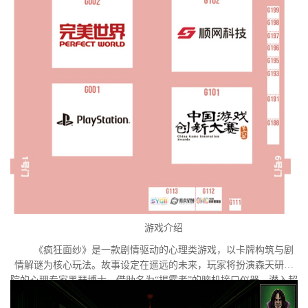
游戏介绍
《疯狂面纱》是一款剧情驱动的心理类游戏，以卡牌构筑与剧
情解谜为核心玩法。故事设定在遥远的未来，玩家将扮演森天研究
院的心理专家墨瑟博士，借助名为“揭露者”的脑机接口仪器，潜入超
自然疾病患者索菲亚的内心世界。索菲亚正面临意识异化的危机，