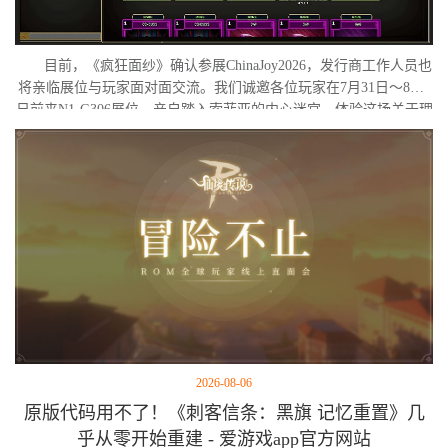
目前，《疯狂面纱》确认参展ChinaJoy2026，发行商工作人员也
将亲临展位与玩家面对面交流。我们诚邀各位玩家在7月31日～8月2
日前来N1-G306展位，亲自踏入索菲亚的内心迷宫，体验这场关于理
智与疯狂的独特旅程。
2026-08-06
原版代码用不了！《刺客信条：黑旗 记忆重置》几
乎从零开始重建 - 爱游戏app官方网站