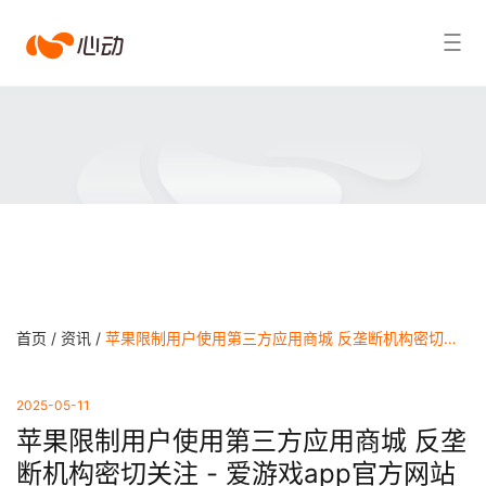
爱
搜索结果
游
戏
app
体
育
首页 /
资讯 /
苹果限制用户使用第三方应用商城 反垄断机构密切关注 - 爱游戏app官方网站
2025-05-11
苹果限制用户使用第三方应用商城 反垄
断机构密切关注 - 爱游戏app官方网站