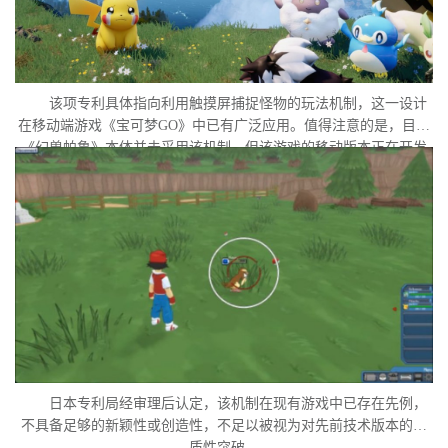
该项专利具体指向利用触摸屏捕捉怪物的玩法机制，这一设计
在移动端游戏《宝可梦GO》中已有广泛应用。值得注意的是，目前
《幻兽帕鲁》本体并未采用该机制，但该游戏的移动版本正在开发
中。外界普遍认为，这很可能是任天堂在当前时间点针对此项专利
发起诉讼的直接原因。
日本专利局经审理后认定，该机制在现有游戏中已存在先例，
不具备足够的新颖性或创造性，不足以被视为对先前技术版本的实
质性突破。