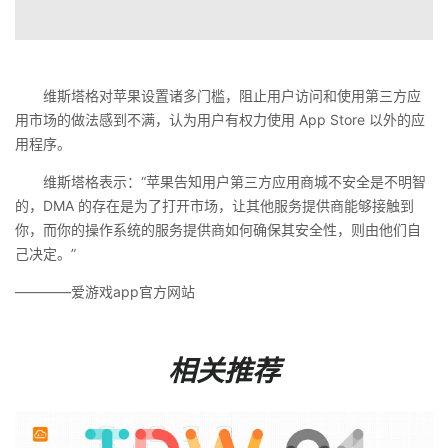
维斯塔格对苹果设置诸多门槛，阻止用户访问和使用第三方应
用市场的做法感到不满，认为用户有权力使用 App Store 以外的应
用程序。
维斯塔格表示：“苹果告知用户第三方应用商城不安全是不明智
的，DMA 的存在是为了打开市场，让其他服务提供商能够接触到
你，而你的操作系统的服务提供商如何确保其安全性，则由他们自
己决定。”
————爱游戏app官方网站
相关推荐