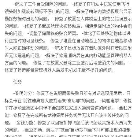
-解决了工作台受阻隔的问题。 -修复了在哨站中玩家使用飞行
镜头时加载旋转图标不停止的问题。 -解决了哨站内数据板展台显示
勘探数据时出现的问题。 -修复了放置在人体模型上的物品错误显示
的问题。 -修复了多起居舱模块被移动后，相连走廊附近的物体会消
失的问题。 -调整了储藏箱的贴合距离。 -优化了四处移动物体以进
行连接时的可见线条。 -修复了堆叠在自动地基上的物体在地基移动
时未能正确移动的问题。 -解决了信标放置在着陆区外时在着陆区附
近无法建造的问题。 -解决了修建哨站后在其内移动能量管理机器人
方面的问题。 -修复了在放置又删除工业壁灯后墙壁消失的问题。 -
修复了建造能量管理机器人后发电机发电量不提升的问题。
任务
-黎明时分：修复了在说服雨果失败且所有对话选项用尽后，目
标会卡在“前往雅典娜大厦找雨果·富尼耶”的问题。 -风驰电掣：修复
了在捷能戴集团中同伴不会跟随玩家进入通风管道的问题。 -金钱万
能：修复了在完成所有龙神集团任务线后无法开启该主线任务的问
题。 -金钱万能：修复了取回被扣押飞船后该飞船及其技术人员消失
的问题。 -重返职场：解决了“就坐”目标期间坐下时可能出现的控制