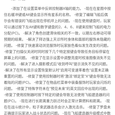
-添加了在设置菜单中反转控制器X轴的能力。 -现在在星图中按
住右缓冲键或Alt键会显示所有星系的名称。 -修复了编辑飞船后偶
尔会有错误的飞船出现在停机坪上的问题。 -现在使用键盘时，玩家
可以通过按下左Alt键和数字键盘的2、4、6、8键来控制飞船的电力
分配(PC)。 -解决了角色创建滑块相关的不一致，以期左右移动可得
预期的结果。 -解决了拜访强上天诊所时身体和面部的服饰未隐藏的
问题。 -修复了快速滚动浏览服饰时玩家肤色看似发生改变的问题。
-修复了扫描仪关闭时同时按下几个特定按键会导致任务目标停留在
屏幕上的问题。 -修复了在显示设置中调整亮度时校准图像消失不见
的问题。 -解决了进入摄影模式后“收到呼叫”提示消失不见的问题。
-解决了在所有显示设置恢复默认时“启用可变速率着色”设置未正确
重置的问题。 -修复了使用控制器时将“激活”绑定至“X”键会导致无法
着陆的问题(PC)。 -修复了在物品栏菜单中装备服饰时玩家会闪烁的
问题。 -修复了特殊字符未在“预见未来”的英文回应中出现的问题。
-修复了使用控制器时按下特定的键会导致无法使用飞船建造器的问
题(PC)。 -现在进行长距离重力跃迁时会正常计算燃料和距离。 -现
在在战斗统计中，粒子束武器击杀会计入激光击杀。 -修复了罗盘未
正确提示玩家进入战斗状态的问题。 -现在飞船建造器升级模式中数