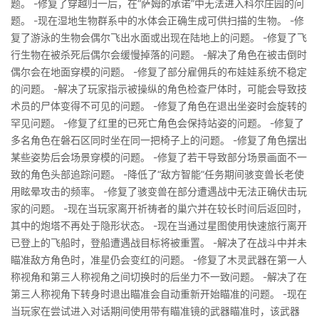
题。 -修复了穿越归一后，在“萨姆的承诺”中无法进入科尔庄园的问
题。 -现在湿地生物群系中的水体会正确生成可供扫描的生物。 -修
复了游泳的生物会偶尔飞出水面或出现在陆地上的问题。 -修复了飞
行生物在被杀死后偶尔会缓慢掉落的问题。 -解决了角色在被击倒时
偶尔会在地面穿模的问题。 -修复了部分雇佣兵的布娃娃系统不稳定
的问题。 -解决了玩家指示被操纵的角色检查尸体时，可能会导致技
术员的尸体变得不可见的问题。 -修复了角色在退出坐姿时会旋转的
罕见问题。 -修复了红里的已死亡角色会保持站姿的问题。 -修复了
多名角色在磐石区同时坐在同一把椅子上的问题。 -修复了角色摆出
某些姿势后会场景穿模的问题。 -修复了若干导致部分场景画面不一
致的角色头部追踪问题。 -降低了“敌方智能”任务期间骇变兽长老使
用眩晕攻击的频率。 -修复了骇变兽在部分遭遇战中无法正确伏击玩
家的问题。 -现在当玩家离开祈祷者的巢穴并在较长时间后返回时，
其中的炮塔不再处于隐形状态。 -现在当通过星图使用快速旅行离开
已登上的飞船时，登船遭遇战目标将被重置。 -解决了在战斗中并未
瞄准敌方角色时，准星仍会变红的问题。 -修复了木灵武器在第一人
称视角和第三人称视角之间切换时的后坐力不一致问题。 -解决了在
第三人称视角下转身时退出瞄准会自动重新开始瞄准的问题。 -现在
当玩家在尝试进入对话期间使用带有瞄准镜的武器瞄准时，该武器