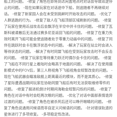
船上的问题。 -修复了角色在即将到达闲置地点时对话会导致巡逻停
止的问题。 -现在如果玩家在对话途中下船，则追随者不再继续对
话。 -修复了新家园人会在未受到挑衅时开始攻击的问题。 -优化了
人群逃跑的行为。 -修复了敌人在飞船顶部区域刷新的问题。 -修复
了玩家在使用近战攻击后会飘浮在半空中并卡住的问题。 -修复了瓦
斯科被遣散后无法通过赛多尼亚返回飞船的问题。 -修复了在重力失
效时离开飞船可能会使追随者处于零重力动画中的问题。 -修复了同
伴在跳跃时会卡在飘浮状态中的问题。 -解决了玩家在站立时会进入
等待状态的问题。 -解决了有时同盟飞船在受到玩家攻击时不会反击
的问题。 -修复了玩家在等待重力跃迁时偶尔会卡住的问题。 -修复
了飞船在不同行星上着陆时会略高于地面的问题。 -解决了在使用摄
影模式中的FOV后，第三人称视角下飞船视角会短暂改变的问题。 -
现在飞船武器会瞄准敌舰上距离最近的模块，而不是其质心。 -修复
了星际遭遇战期间玩家在协助同盟飞船后有时无法获取维修零件的
问题。 -修复了掘进机倒计时期间海勒会短暂闪烁的问题。 -修复了
角色在对话中有时会眨两次眼的问题。 -优化了对话中面部表情诡异
过渡的问题。 -修复了角色在被杀死后还可以睁开眼睛的问题。 -修
复了角色说通用问候语而非自定义问候语的问题。 -针对错误轨道的
星体进行了多项修复。 -多项稳定性改进。