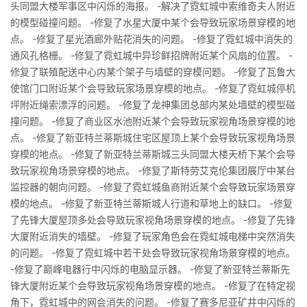
头同盟大楼军事区中闪烁的海报。 -解决了霓虹城中索维奇夫人附近
的模型碰撞问题。 -修复了水星大厦中某个会导致玩家场景穿模的地
点。 -修复了星光酒廊外贴花消失的问题。 -修复了霓虹城中消失的
通风孔格栅。 -修复了霓虹城中异珍鲜招牌附近某个风扇的位置。 -
修复了联殖配送中心内某个架子与墙壁的穿模问题。 -修复了瓦鲁大
使馆门口附近某个会导致玩家场景穿模的地点。 -修复了霓虹城停机
坪附近绳索漂浮的问题。 -修复了龙神集团总部内某处墙壁的模型碰
撞问题。 -修复了商业区水池附近某个会导致玩家视角场景穿模的地
点。 -修复了新亚特兰蒂斯城住宅区屋顶上某个会导致玩家视角场景
穿模的地点。 -修复了新亚特兰蒂斯城三头同盟大楼天桥下某个会导
致玩家视角场景穿模的地点。 -修复了斯特劳艾克伦集团展厅中某台
监控器的朝向问题。 -修复了霓虹城鱼商附近某个会导致玩家场景穿
模的地点。 -修复了新亚特兰蒂斯城人行道和草地上的缺口。 -修复
了先锋大厦屋顶多处会导致玩家视角场景穿模的地点。 -修复了先锋
大厦附近消失的墙壁。 -修复了玩家角色会在霓虹城电梯中突然消失
的问题。 -修复了霓虹城中若干处会导致玩家视角场景穿模的地点。
-修复了巅峰电器行中闪烁的电脑显示器。 -修复了新亚特兰蒂斯先
锋大厦附近某个会导致玩家视角场景穿模的地点。 -修复了在特定视
角下，霓虹城中的网会消失的问题。 -修复了赛多尼亚矿井中闪烁的