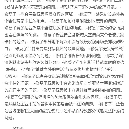
落中的纹理混合问题。 -修复了树苗的树叶纹理。 -修复了南门二II-
a着陆点附近岩石漂浮的问题。 -解决了若干洞穴中的纹理问题。 -
修复了一些会导致玩家场景穿模的区域。 -修复了一处采矿设施外某
个会使玩家卡住的地点。 -修复了加加林星附近树木漂浮的问题。 -
修复了赛多尼亚外某个会使玩家卡住的地点。 -修复了艾伦的营地周
围岩石漂浮的问题。 -修复了新亚特兰蒂斯城太空港内某个会使玩家
卡住的地点。 -修复了部分地下洞穴中会导致玩家视角场景穿模的缺
口。 -修复了兰肖研究设施停机坪的纹理问题。 -修复了无畏号坠毁
地点附近树木漂浮的问题。 -修复了隔离器的闪烁问题。 -解决了深
锁炼狱水龙头的纹理闪烁问题。 -调整了布里格斯手持武器时的姿势
(决战)。 -调整了“地球之外的生活”气闸图像的素材(“神启”任务，
NASA)。 -修复了玩家在穿过深锁炼狱军械库附近坍塌的C区大厅时
被卡住的问题。 -修复了玩家被卡在杰米森星上新亚特兰蒂斯城附近
的岩石中间的问题。 -修复了玩家被卡在通往红里的楼梯内的问题。
-修复了仁科研究站停机坪的防爆盾偶尔会消失的问题。 -修复了玩
家从某处工业哨站的管道中掉落后会被卡住的问题。 -修复了一些着
陆区域(例如瓦莱丽的藏货点)尺寸过小从而导致部分飞船无法降落的
问题。
游戏性