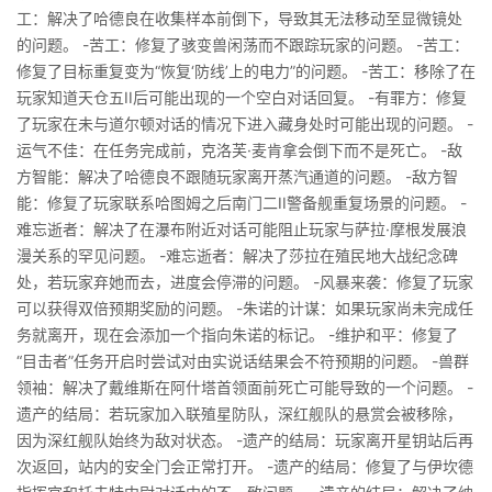
工：解决了哈德良在收集样本前倒下，导致其无法移动至显微镜处
的问题。 -苦工：修复了骇变兽闲荡而不跟踪玩家的问题。 -苦工：
修复了目标重复变为“恢复‘防线’上的电力”的问题。 -苦工：移除了在
玩家知道天仓五II后可能出现的一个空白对话回复。 -有罪方：修复
了玩家在未与道尔顿对话的情况下进入藏身处时可能出现的问题。 -
运气不佳：在任务完成前，克洛芙·麦肯拿会倒下而不是死亡。 -敌
方智能：解决了哈德良不跟随玩家离开蒸汽通道的问题。 -敌方智
能：修复了玩家联系哈图姆之后南门二II警备舰重复场景的问题。 -
难忘逝者：解决了在瀑布附近对话可能阻止玩家与萨拉·摩根发展浪
漫关系的罕见问题。 -难忘逝者：解决了莎拉在殖民地大战纪念碑
处，若玩家弃她而去，进度会停滞的问题。 -风暴来袭：修复了玩家
可以获得双倍预期奖励的问题。 -朱诺的计谋：如果玩家尚未完成任
务就离开，现在会添加一个指向朱诺的标记。 -维护和平：修复了
“目击者”任务开启时尝试对由实说话结果会不符预期的问题。 -兽群
领袖：解决了戴维斯在阿什塔首领面前死亡可能导致的一个问题。 -
遗产的结局：若玩家加入联殖星防队，深红舰队的悬赏会被移除，
因为深红舰队始终为敌对状态。 -遗产的结局：玩家离开星钥站后再
次返回，站内的安全门会正常打开。 -遗产的结局：修复了与伊坎德