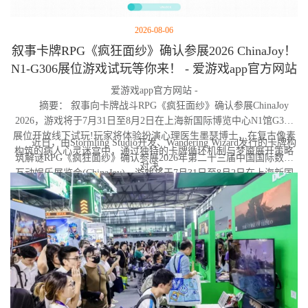
2026-08-06
叙事卡牌RPG《疯狂面纱》确认参展2026 ChinaJoy！
N1-G306展位游戏试玩等你来！ - 爱游戏app官方网站
爱游戏app官方网站 -
摘要： 叙事向卡牌战斗RPG《疯狂面纱》确认参展ChinaJoy
2026，游戏将于7月31日至8月2日在上海新国际博览中心N1馆G306
展位开放线下试玩!玩家将体验扮演心理医生墨瑟博士，在复古像素
近日，由Stormling Studio开发、Wandering Wizard发行的卡牌构
构筑的病人心灵迷宫中，通过独特的卡牌循环机制与梦魇展开策略
筑解谜RPG《疯狂面纱》确认参展2026年第二十三届中国国际数码
对决。
互动娱乐展览会(ChinaJoy)。游戏将于7月31日至8月2日在上海新国
际博览中心N1馆G306展位亮相，届时玩家可前往蜗牛游戏展台亲身
体验试玩Demo。与此同时，《疯狂面纱》Steam商店页现已上线，
玩家可提前加入愿望单。