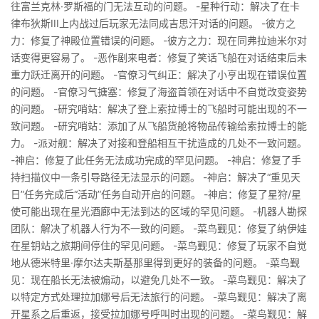
往富兰克林·罗斯福的门无法互动的问题。 -星种行动：解决了在卡
律布狄斯III上内战过后玩家无法同成吉思汗对话的问题。 -彼方之
力：修复了神殿位置错误的问题。 -彼方之力：现在同弗拉迪米尔对
话变得更容易了。 -恶作剧来电者：修复了笑话飞船在对话结束后未
重力跃迁离开的问题。 -官僚习气纠正：解决了小亨出现在错误位置
的问题。 -官僚习气搪塞：修复了海盗首领在对话中不自觉改变姿势
的问题。 -研究哨站：解决了登上索拉博士的飞船时可能出现的不一
致问题。 -研究哨站：添加了从飞船货舱将物品传输给索拉博士的能
力。 -派对舰：解决了对接和登船相互干扰造成的几处不一致问题。
-神启：修复了此任务无法成功完成的罕见问题。 -神启：修复了手
持扫描仪中一条引导路径无法显示的问题。 -神启：解决了“重见天
日”任务完成后“活动”任务自动开启的问题。 -神启：修复了星狩/星
使可能出现在星光酒廊中无法到达的区域的罕见问题。 -机器人勘探
团队：解决了机器人行为不一致的问题。 -菜鸟觐见：修复了纳伊娃
在星钥站之旅期间停住的罕见问题。 -菜鸟觐见：修复了玩家不自觉
地从德米特里·摩尔达夫斯基那里得到更好的装备的问题。 -菜鸟觐
见：现在船长无法被煽动，以避免几处不一致。 -菜鸟觐见：解决了
以特定方式处理拉加娜号后无法旅行的问题。 -菜鸟觐见：解决了离
开星系之后重返，接受拉加娜号呼叫时出现的问题。 -菜鸟觐见：解