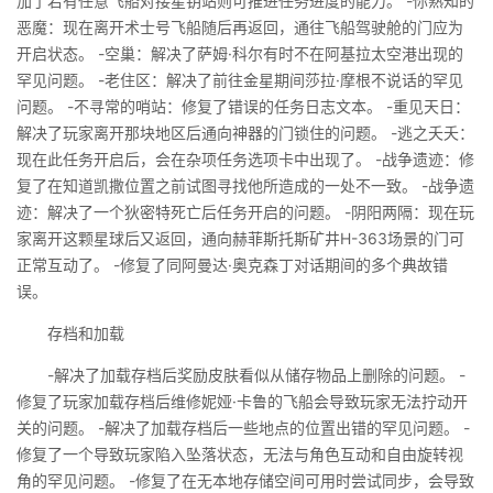
加了若有任意飞船对接星钥站则可推进任务进度的能力。 -你熟知的
恶魔：现在离开术士号飞船随后再返回，通往飞船驾驶舱的门应为
开启状态。 -空巢：解决了萨姆·科尔有时不在阿基拉太空港出现的
罕见问题。 -老住区：解决了前往金星期间莎拉·摩根不说话的罕见
问题。 -不寻常的哨站：修复了错误的任务日志文本。 -重见天日：
解决了玩家离开那块地区后通向神器的门锁住的问题。 -逃之夭夭：
现在此任务开启后，会在杂项任务选项卡中出现了。 -战争遗迹：修
复了在知道凯撒位置之前试图寻找他所造成的一处不一致。 -战争遗
迹：解决了一个狄密特死亡后任务开启的问题。 -阴阳两隔：现在玩
家离开这颗星球后又返回，通向赫菲斯托斯矿井H-363场景的门可
正常互动了。 -修复了同阿曼达·奥克森丁对话期间的多个典故错
误。
存档和加载
-解决了加载存档后奖励皮肤看似从储存物品上删除的问题。 -
修复了玩家加载存档后维修妮娅·卡鲁的飞船会导致玩家无法拧动开
关的问题。 -解决了加载存档后一些地点的位置出错的罕见问题。 -
修复了一个导致玩家陷入坠落状态，无法与角色互动和自由旋转视
角的罕见问题。 -修复了在无本地存储空间可用时尝试同步，会导致