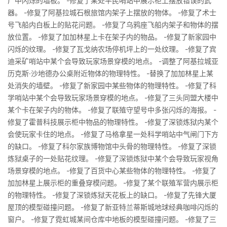
厂中闪烁的墙板。 -修复了某处平民哨站中展示柜上摆放错误的武
器。 -修复了阿基拉城石根旅馆内架子上摆放的物体。 -修复了术士
号飞船内白板上的贴花问题。 -修复了乌鸦座飞船内架子和物体的摆
放位置。 -修复了加加林星上卡在架子内的物品。 -修复了新家园中
闪烁的纹理。 -修复了瓦戈纳农场停机坪上的一处纹理。 -修复了宾
迪采矿哨站中某个会导致玩家场景穿模的地点。 -调整了阿基拉城亚
历克斯·沙地德办公桌附近物体的物理特性。 -替换了加加林星上某
处消失的墙壁。 -修复了新家园中某些物体的物理特性。 -修复了科
学哨站中某个会导致玩家场景穿模的地点。 -修复了三头同盟大楼中
某个卡在架子内的物体。 -修复了联殖守望号中多张闪烁的海报。 -
修复了霍普科技展示柜中物品的物理特性。 -修复了深锁炼狱内某个
会使玩家卡住的地点。 -修复了马格拿星一处科学哨站中气闸门下方
的缺口。 -修复了科尔家族博物馆中头骨的物理特性。 -修复了深锁
炼狱桌子的一处贴花纹理。 -修复了深锁炼狱中某个会导致玩家视角
场景穿模的地点。 -修复了百货中心某些物体的物理特性。 -修复了
加加林星上展示柜的重叠穿模问题。 -修复了某个联殖军营内展示柜
的物理特性。 -修复了深锁炼狱天花板上的缺口。 -修复了先锋大厦
屋顶的模型碰撞问题。 -修复了新亚特兰蒂斯城地球经典咖啡闪烁的
窗户。 -修复了霓虹城某间仓库中地板的模型碰撞问题。 -修复了三