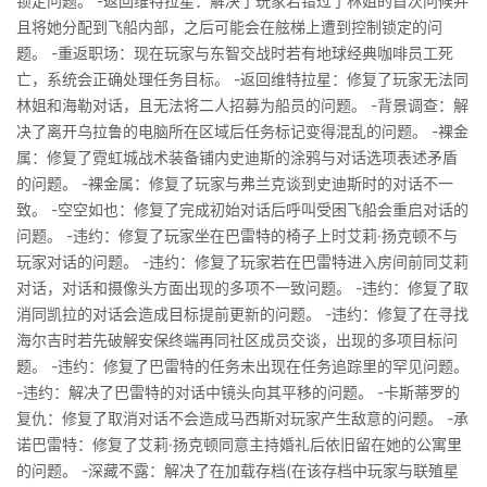
锁定问题。 -返回维特拉星：解决了玩家若错过了林姐的首次问候并
且将她分配到飞船内部，之后可能会在舷梯上遭到控制锁定的问
题。 -重返职场：现在玩家与东智交战时若有地球经典咖啡员工死
亡，系统会正确处理任务目标。 -返回维特拉星：修复了玩家无法同
林姐和海勒对话，且无法将二人招募为船员的问题。 -背景调查：解
决了离开乌拉鲁的电脑所在区域后任务标记变得混乱的问题。 -裸金
属：修复了霓虹城战术装备铺内史迪斯的涂鸦与对话选项表述矛盾
的问题。 -裸金属：修复了玩家与弗兰克谈到史迪斯时的对话不一
致。 -空空如也：修复了完成初始对话后呼叫受困飞船会重启对话的
问题。 -违约：修复了玩家坐在巴雷特的椅子上时艾莉·扬克顿不与
玩家对话的问题。 -违约：修复了玩家若在巴雷特进入房间前同艾莉
对话，对话和摄像头方面出现的多项不一致问题。 -违约：修复了取
消同凯拉的对话会造成目标提前更新的问题。 -违约：修复了在寻找
海尔吉时若先破解安保终端再同社区成员交谈，出现的多项目标问
题。 -违约：修复了巴雷特的任务未出现在任务追踪里的罕见问题。
-违约：解决了巴雷特的对话中镜头向其平移的问题。 -卡斯蒂罗的
复仇：修复了取消对话不会造成马西斯对玩家产生敌意的问题。 -承
诺巴雷特：修复了艾莉·扬克顿同意主持婚礼后依旧留在她的公寓里
的问题。 -深藏不露：解决了在加载存档(在该存档中玩家与联殖星