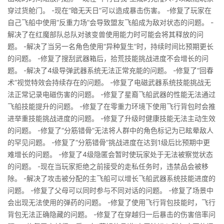
穿过货舱门。 -现在“暗无天日”可以造成暴击伤害。 -修复了玩家在
自己飞船中使用“反重力场”会导致盟友飞船成为敌对状态的问题。 -
解决了在红魔部队总队对骇变兽使用能力时可能会将其释放的问
题。 -解决了当另一名角色使用“异种复生”时，持续时间比预期更长
的问题。 -修复了搜刮武器箱后，拾荒技能挑战进度不会增长的问
题。 -解决了4级导弹武器系统无法正常充能的问题。 -修复了“回春
术”视觉特效会持续存在的问题。 -修复了电磁武器系统技能挑战无
法正常记录电磁伤害的问题。 -修复了星裔飞船武器的性能无法通过
飞船技能提升的问题。 -修复了在零重力环境下使用飞行背包时会推
进举重技能挑战进度的问题。 -修复了升级时健康技能无法主动生效
的问题。 -修复了“分筋错骨”无法将人群中的角色标记为已眩晕敌人
的罕见问题。 -修复了“分筋错骨”挑战进度在达到1级后比预期中更
难增长的问题。 -修复了4级隐匿会暂时使玩家处于无法被察觉状态
的问题。 -现在当玩家拒绝之前接受的走私任务时，违禁品会被移
除。 -解决了攻击被分配的主飞船可以增长飞船武器系统技能进度的
问题。 -修复了父母可以同时参与不同对话的问题。 -修复了场景中
会出现无法使用的弹药的问题。 -修复了使用飞行背包技能时，飞行
背包无法正确隐藏的问题。 -修复了在穿越归一后暴击的伤害倍率问