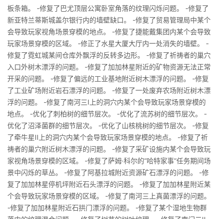
板条箱。 -修复了巴尤顶层公寓卧室角落的纹理闪烁问题。 -修复了
新亚特兰蒂斯城盖尔银行内的墙壁缺口。 -修复了贸易管理局中某个
会导致玩家视角场景穿模的地点。 -修复了捷能戴集团内某个会导致
玩家场景穿模的区域。 -修正了水星大厦大厅内一处消失的墙壁。 -
修复了霓虹城某间仓库外飘浮的反转多边形。 -修复了祈祷者的巢穴
入口外树木漂浮的问题。 -修复了加加林星附近的矿物资源无法正常
开采的问题。 -修复了偏远的工业基地附近树木漂浮的问题。 -修复
了工业矿场附近岩石漂浮的问题。 -修复了一处废弃农场附近树木漂
浮的问题。 -修复了南河三I上的洞穴内某个会导致玩家场景穿模的
地点。 -优化了刺柏树的细节层次。 -优化了流苏树的细节层次。 -
优化了沼泽菌群的细节层次。 -优化了山核桃树的细节层次。 -修复
了牵牛星II上的洞穴内某个会导致玩家场景穿模的地点。 -修复了祈
祷者的巢穴附近树木漂浮的问题。 -修复了采矿设施内某个会导致玩
家视角场景穿模的区域。 -修复了萨姆·科尔的“哈特家事”任务期间场
景中闪烁的草丛。 -修复了阿基拉城附近资源矿石漂浮的问题。 -修
复了加加林星停机坪附近石头漂浮的问题。 -修复了加加林星附近某
个会导致玩家场景穿模的区域。 -修复了南河三上真菌漂浮的问题。
-修复了加加林星附近石拱门漂浮的问题。 -修复了某个湿地生物群