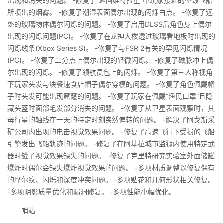
出现和消失的问题。 -修复了“返回维特拉星”中玩家接近的坠毁飞船
所喷出的烟雾。 -修复了潮湿表面偶尔出现的闪烁白点。 -修复了远
处的玻璃物体偶尔闪烁的问题。 -修复了启用DLSS后角色身上偶尔
出现的闪烁问题(PC)。 -修复了在龙神大楼透过玻璃看地板时出现的
闪烁线条(Xbox Series S)。 -修复了与FSR 2有关的罕见闪烁情况
(PC)。 -修复了二分点上偶尔出现的轻微闪烁。 -修复了磁脉冲上偶
尔出现的闪烁。 -修复了领航员包上的闪烁。 -修复了第三人称视角
下玩家头发与块餐速食店帽子偶尔穿模的问题。 -修复了角色佩戴帽
子时头发可能出现窟窿的问题。 -修复了玩家在佩戴“渔民口罩”且隐
藏头盔时面部毛发部分消失的问题。 -修复了从卫星表面观察时，其
母行星的轴线在一天的特定时刻突然偏转的问题。 -解决了阿戈斯采
矿公司内出现的电击视觉效果问题。 -修复了高速飞行下受损的飞船
引擎发出飞船轨迹的问题。 -修复了在阿基拉城市监狱内使用特定武
器时罐子视觉效果缺失的问题。 -修复了克里特研究实验室外面储罐
爆炸时偶尔会缺失爆炸视觉效果的问题。 -多项材质调整以修复偶有
的摩尔纹、闪烁和深度冲突问题。 -多项贴花和几何形状相关修复。
-多项阴影质量优化和漏洞修复。 -多项性能小幅优化。
哨站