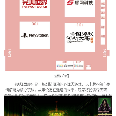
游戏介绍
《疯狂面纱》是一款剧情驱动的心理类游戏，以卡牌构筑与剧
情解谜为核心玩法。故事设定在遥远的未来，玩家将扮演森天研究
院的心理专家墨瑟博士，借助名为“揭露者”的脑机接口仪器，潜入超
自然疾病患者索菲亚的内心世界。索菲亚正面临意识异化的危机，
隐藏在梦魇深处的外星意识试图夺取她的主体性。玩家需要在扭曲
的心理迷宫中进行探索与解谜，直面潜藏于她意识深处的心魔与梦