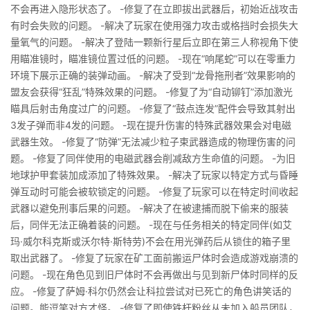
不会再进入隐形状态了。 -修复了在立即拔出武器后，初始近战攻击
有时会失败的问题。 -解决了玩家在使用强力攻击或格挡时会损失大
量氧气的问题。 -解决了登陆一颗新行星后立即在第三人称视角下使
用瞄准镜时，瞄准镜位置过低的问题。 -现在“响尾蛇”可以在零重力
环境下展示正确的装弹动画。 -解决了受到“龙骨拖刑者”效果影响的
盟友会获得“狂乱”特殊效果的问题。 -修复了为“自动铆钉”添加激光
瞄具后射击角度过广的问题。 -修复了“鼓点连发”配件会导致其射出
3发子弹而非4发的问题。 -现在提升伤害的特殊武器效果会对电磁
武器生效。 -修复了“防弹”无法减少粒子束武器造成的物理伤害的问
题。 -修复了同伴使用的电磁武器会削减敌方生命值的问题。 -为旧
地球护甲套装加成添加了特殊效果。 -解决了玩家以特定方式与昏睡
弹互动时可能会被软锁定的问题。 -修复了玩家可以在特定时间收起
武器以避免刑事后果的问题。 -解决了在被逮捕而脱下偷来的服装
后，同伴无法正确着装的问题。 -现在与任务相关的特定同伴(如艾
玛·威尔科克斯或沃尔特·斯特劳)不会在用光弹药后从锁住的箱子里
取出武器了。 -修复了玩家在矿工面前搬运尸体时会造成游戏崩溃的
问题。 -现在角色见到旧尸体时不会再做出与见到新尸体时同样的反
应。 -修复了萨姆·科尔仍然会让科拉尝试对已死亡的角色讲笑话的
问题。能逗笑对方才怪。 -修复了即使铁杆粉丝从未加入船员团队，