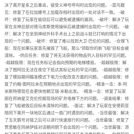
决了离开星系之后重返，接受义神号呼叫时出现的问题。 -菜鸟觐
见：修复了在拉加娜号上加载存档时出现的一处对话不一致。 -破
坏：修复了玩家在偷窃后可以避免被逮捕的漏洞。 -破坏：解决了玩
家在龙神总部对德马库斯使用操纵后被逮捕时出现的一个问题。 -破
坏：解决了在坐到神经外科手术台上之前战斗就已打响的情况下出
现的一个问题。 -破坏：修复了难以找到大卫·巴伦的问题。 -合理飞
船：现在如果玩家首先摧毁了飞船，那么“领取你的新飞船”目标会被
清除。 -供应任务：修复了将无法获得的物品列入目标的罕见问题。
-超越极限：现在任务标记会指向预期的电梯楼层。 -超越极限：解
决了图阿拉无法在夜空下抵达其标记处的罕见问题。 -超越极限：修
复了模拟期间瞄准模式下电力分配改变方面的问题。 -超越极限：修
复了约翰·图阿拉未在预期地点出现的罕见问题。 -精准一击：本·阿
米斯特德现在会更快地朝艾瑞·米勒出发。 -精准一击：修复了玩家
困在邦纳星艾克伦挖掘现场的矿井电梯下方的问题。 -调查结果：修
复了飞船被毁后目标未清除的问题。 -面试：解决了玩家在安德莉亚
陪同下离开一块地区后通过一扇门时遇到的问题。 -当世最强：解决
了玉天鹅号对接之后可以进行快速旅行的问题。 -当世最强：修复了
贾思敏在同纳伊娃对话期间倒下会出现的一个问题。 -当世最强：添