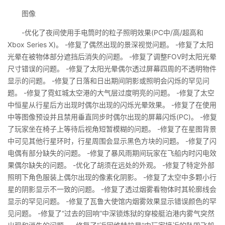
图像
-优化了夜间使用手电筒时的粒子照明效果(PC中/高/超高和
Xbox Series X)。 -修复了偶然出现的景深视觉问题。 -修复了太阳
光晕在被物体部分遮挡后消失的问题。 -修复了调整FOV时太阳光晕
尺寸错误的问题。 -修复了太阳光晕偶尔透过屏幕四周的不透明物件
显示的问题。 -修复了日落和日出期间阴影或照明会闪烁的罕见问
题。 -修复了霓虹城太空港的大气层过度明亮的问题。 -修复了太空
中恒星从行星后方出现时偶尔出现的闪烁光晕效果。 -修复了在使用
中等图像预设并且禁用垂直同步时偶尔出现的屏幕闪烁(PC)。 -修复
了玩家坐在椅子上等待后视角短暂模糊的问题。 -修复了在星图背景
中可见其他行星环时，行星周围会显示黑色方块的问题。 -修复了闪
电偶有部分缺失的问题。 -修复了暴风雨期间玩家在飞船内时闪电效
果偶尔缺失的问题。 -优化了胡须在远处的外观。 -修复了特定外部
照明下角色服装上偶尔出现的像素化阴影。 -修复了太空中多颗小行
星的阴影显示不一致的问题。 -修复了透过烟雾看物体时其轮廓线会
显示的罕见问题。 -修复了瓦鲁大使馆内烟雾效果显示错误颜色的罕
见问题。 -修复了“过去的回响”中深锁炼狱的穿梭艇泊港内雾气突然