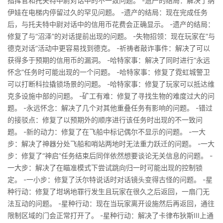
指挥官和托夫特中尉对话中的不一致问题。 -遗产的结局：解决了纳
伊娃在电梯内停留过久的罕见问题。 -遗产的结局：现在完成任务
后，与托夫特中尉对话中的信用币花费会正确显示。 -遗产的结局：
修复了与“沼泽”的对话提前出现的问题。 -失物招领：现在玩家在“与
德克对话”活动中更容易找到德克。 -祈祷者敲诈事件：解决了可以
获得多于预期的信用币的漏洞。 -哈特家事：解决了同时进行“永远
怀念”任务时可能出现的一个问题。 -哈特家事：修复了霓虹城警卫
可以打断科拉撬锁场景的问题。 -哈特家事：修复了玩家可以抵达维
克多设施中部的问题。 -矿工有难：修复了寻找生物的难度过大的问
题。 -永远怀念：解决了几个对其他重叠任务有影响的问题。 -错过
的接驳点：修复了以预期外的顺序进行该任务时出现的不一致问
题。 -新的动力：修复了在飞船中标记偶尔不显示的问题。 -一大
步：解决了神器分处飞船和哨站两地时无法重力跃迁的问题。 -一大
步：修复了“神启”任务结束后同伴依然想要谈论无关信息的问题。 -
一大步：解决了在瞄准模式下尝试跳向归一时可能出现的控制锁
定。 -一小步：修复了沃尔特说话时对话镜头变得古怪的问题。 -星
种行动：修复了坩埚地罪行发生且玩家在很久之后返回，一扇门无
法互动的问题。 -星种行动：现在当玩家离开设施然后再返回，通往
限制区域的门会正常打开了。 -星种行动：解决了卡律布狄斯III上通