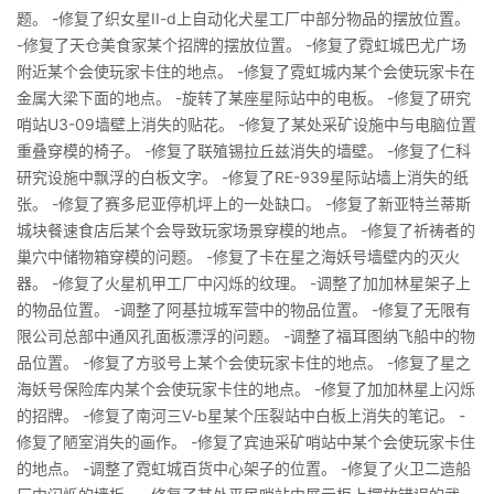
题。 -修复了织女星II-d上自动化犬星工厂中部分物品的摆放位置。
-修复了天仓美食家某个招牌的摆放位置。 -修复了霓虹城巴尤广场
附近某个会使玩家卡住的地点。 -修复了霓虹城内某个会使玩家卡在
金属大梁下面的地点。 -旋转了某座星际站中的电板。 -修复了研究
哨站U3-09墙壁上消失的贴花。 -修复了某处采矿设施中与电脑位置
重叠穿模的椅子。 -修复了联殖锡拉丘兹消失的墙壁。 -修复了仁科
研究设施中飘浮的白板文字。 -修复了RE-939星际站墙上消失的纸
张。 -修复了赛多尼亚停机坪上的一处缺口。 -修复了新亚特兰蒂斯
城块餐速食店后某个会导致玩家场景穿模的地点。 -修复了祈祷者的
巢穴中储物箱穿模的问题。 -修复了卡在星之海妖号墙壁内的灭火
器。 -修复了火星机甲工厂中闪烁的纹理。 -调整了加加林星架子上
的物品位置。 -调整了阿基拉城军营中的物品位置。 -修复了无限有
限公司总部中通风孔面板漂浮的问题。 -调整了福耳图纳飞船中的物
品位置。 -修复了方驳号上某个会使玩家卡住的地点。 -修复了星之
海妖号保险库内某个会使玩家卡住的地点。 -修复了加加林星上闪烁
的招牌。 -修复了南河三V-b星某个压裂站中白板上消失的笔记。 -
修复了陋室消失的画作。 -修复了宾迪采矿哨站中某个会使玩家卡住
的地点。 -调整了霓虹城百货中心架子的位置。 -修复了火卫二造船