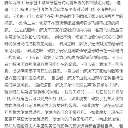
防队为敌)后玩家登上联殖守望号时可能出现的控制锁定问题。 -送
鬼上门：解决了在付清欠债后同坎布里奇对话时目标不消失的问
题。 -送鬼上门：修复了在矿井尽头同伴不跟随玩家走向珀西瓦里的
问题。 -难侍二主：修复了在遭遇黄婕黛期间狂徒飞船不出现的问
题。 -过去的回响：解决了玩家在深锁炼狱内扒窃一名菜鸟失败后无
法与德尔加多互动的问题。 -纠缠不清：修复了拉斐尔向玩家打招呼
时偶尔出现的控制锁定问题。 -暴风之眼：解决了无法对接宝藏号的
罕见问题。 -暴风之眼：修复了玩家逃离联殖守望号时卡在一段电线
上的场景。 -目击者：修复了火力小队成员弹药耗尽的问题。 -目击
者：解决了致残傀儡方面可能存在的疑惑。 -目击者：添加了一条信
息，以说明陋室不可互动的原因。 -目击者：解决了玩家如何致残傀
儡方面的潜在进度问题。 -目击者：解决了由实未出现在任务目标位
置的罕见问题。 -最终遗言：解决了允许玩家丢弃“致克莱尔·门萨，
新亚特兰蒂斯城”数据板的问题。 -找到失踪的……：现在找到并治愈
目标任务角色后可以完成任务目标。 -如此朋友：修复了瓦鲁大使馆
内始终敌对且无法关闭或变为友好的炮塔。 -如此朋友：现在玩家离
开瓦鲁大使馆后返回，使馆内的门会正常打开。 -如此朋友：现在玩
家离开星联大使馆后返回，使馆内的门会正常打开。 -为成就加油：
现在从索维奇夫人手里购买任何颜色的高速运转都会更新目标。 -苦