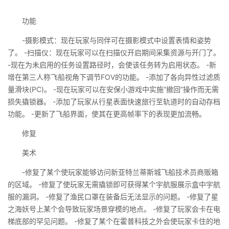
功能
-摄影模式：现在玩家与同伴可在摄影模式中设置表情和姿势
了。 -扫描仪：现在玩家可以在扫描仪开启期间采集资源与开门了。
-现在为未启用的任务设置路径时，会使该任务转为启用状态。 -新
增在第三人称飞船视角下调节FOV的功能。 -添加了各向异性过滤质
量滑块(PC)。 -现在玩家可以在安保小游戏中实施“撤回”操作而无需
损失撬锁器。 -添加了玩家从行星表面快速旅行至轨道时的自动存档
功能。 -更新了飞船界面，使其在更高帧率下的表现更加流畅。
修复
美术
-修复了某个使玩家能够访问新亚特兰蒂斯城飞船技术员商贩箱
的区域。 -修复了使玩家无需撬锁即可获得某个宇航服展示盒中宇航
服的漏洞。 -修复了渔民口罩在装备后无法显示的问题。 -修复了星
之海妖号上某个会导致玩家场景穿模的地点。 -修复了玩家会卡在电
梯底部的罕见问题。 -修复了某个在霍普科技之外会使玩家卡住的地