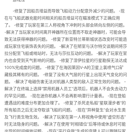
-修复了因船员增益而导致飞船动力分配意外减少的问题。 -现
在与飞船武器充能时间相关的船员增益可在瞄准模式下正确应用
了。 -修复了玩家在第三人称视角下冲刺时头部会转向左侧的问题。
-解决了当玩家长时间离开神器所在位置而不取走神器时，可能会导
致无法获得神器的问题。 -修复了新亚特兰蒂斯城状态改变时可能造
成玩家住宅装饰丢失的问题。 -解决了在陋室与沃尔特交谈期间将莎
拉分配至飞船或哨站时，无法与莎拉互动的问题。 -解决了玩家在室
内也会受到天气影响的问题。 -修复了涅伊拉星的行星勘探无法达成
100%完成度的问题。 -修复了在海因莱因V-A的卫星上氯喷气口矿
藏极其稀有的问题。 -修复了没有大气层的行星上出现天气变化的问
题。 -解决了电磁伤害无法对机器人类型的敌人正常生效的问题。 -
解决了在终端上选择“禁用机器人员工”选项后，机器人不会失去动力
的罕见问题。 -现在迷你机器人不会再影响潜行计量表。 -现在登船
遭遇战的难度分布更加合理了。 -修复了杀死走私船“星联漫步者”的
所有船员之后无法夺取该飞船的问题。 -现在“异种复生”会对水生类
及飞行类生物生效。 -解决了玩家在第一人称视角中使用“虚空形态”
时无法隐身的问题。 -解决了在使用“时相错位”后等待或休息时可能
出现的时间缩放问题。 -现在“平行自我”生成的克隆人可以跟随玩家