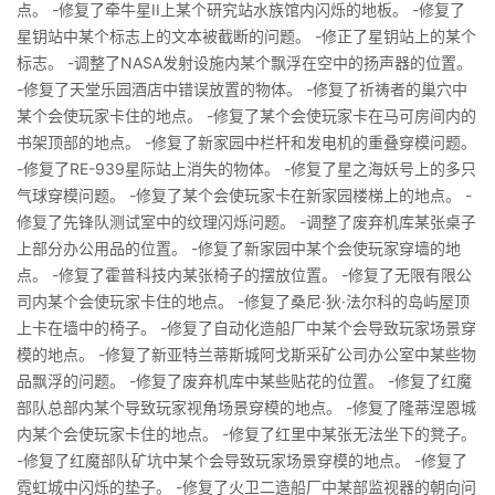
点。 -修复了牵牛星II上某个研究站水族馆内闪烁的地板。 -修复了
星钥站中某个标志上的文本被截断的问题。 -修正了星钥站上的某个
标志。 -调整了NASA发射设施内某个飘浮在空中的扬声器的位置。
-修复了天堂乐园酒店中错误放置的物体。 -修复了祈祷者的巢穴中
某个会使玩家卡住的地点。 -修复了某个会使玩家卡在马可房间内的
书架顶部的地点。 -修复了新家园中栏杆和发电机的重叠穿模问题。
-修复了RE-939星际站上消失的物体。 -修复了星之海妖号上的多只
气球穿模问题。 -修复了某个会使玩家卡在新家园楼梯上的地点。 -
修复了先锋队测试室中的纹理闪烁问题。 -调整了废弃机库某张桌子
上部分办公用品的位置。 -修复了新家园中某个会使玩家穿墙的地
点。 -修复了霍普科技内某张椅子的摆放位置。 -修复了无限有限公
司内某个会使玩家卡住的地点。 -修复了桑尼·狄·法尔科的岛屿屋顶
上卡在墙中的椅子。 -修复了自动化造船厂中某个会导致玩家场景穿
模的地点。 -修复了新亚特兰蒂斯城阿戈斯采矿公司办公室中某些物
品飘浮的问题。 -修复了废弃机库中某些贴花的位置。 -修复了红魔
部队总部内某个导致玩家视角场景穿模的地点。 -修复了隆蒂涅恩城
内某个会使玩家卡住的地点。 -修复了红里中某张无法坐下的凳子。
-修复了红魔部队矿坑中某个会导致玩家场景穿模的地点。 -修复了
霓虹城中闪烁的垫子。 -修复了火卫二造船厂中某部监视器的朝向问