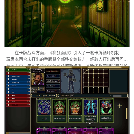
魇。
在卡牌战斗方面，《疯狂面纱》引入了一套卡牌循环机制——
玩家本回合未打出的手牌将全部移交给敌方，经敌人打出后再回归
玩家手中。击败各类心魔还可获取新卡牌，不断优化套牌以应对愈
发扭曲的梦境敌人。在视觉呈现上，游戏采用独特的复古像素画
风，刻意保留低分辨率下模糊失真的质感，营造出兼具复古感与精
神错位感的氛围体验。
/