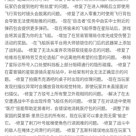
玩家仍会提到他的“粉丝度”的问题。 -修复了在进入神殿后立即使用
飞行背包时镜头会脱离的问题。 -修复了进入零重力时使用飞行背包
会导致无法使用助推的问题。 -现在“目击者”任务中由实中士附近的
弹药包会提供更多弹药。 -现在将偷来的飞船停靠在星际站后，游戏
会将其设置为你的主飞船。 -增加了在贸易管理局仓库完成受伤警卫
活动的奖励。 -在飞船拆装平台用大师锁锁住的门后的武器架上添加
了战利品。 -修复了无法从废弃农场获取技能杂志的问题。 -修复了
哈维肖在斯特劳艾克伦造船厂中远离他所希望的位置的问题。 -移除
了星际诊所号入口处塑料挡板上部分阻碍通行的隐形碰撞。 -修复了
在霍普镇的星联游骑兵星际站中，补给架有时会无法正确显示的问
题。 -修复了拍摄杰克酒吧的桌子时出现的纹理问题。 -现在当玩家
发现扫描仪异常时会播放音效和视觉特效，即使玩家并未直接面对
扫描仪。 -修复了方驳号上所有警卫外观相同的问题。 -解决了在太
空遭遇战中不会出现传奇飞船任务的问题。 -修复了在对话途中使用
“医疗”技能帮助定居者时，会错误地消耗医疗包的问题。 -调整了新
家园的莫里斯·里昂日志的所有权，现在玩家可以拿走而无需“偷走”
它。 -修复了剃刀叶号舷梯使角色行进困难的问题。 -修复了战斗中
的敌人在掩体之间滑行的问题。 -修复了瓦斯科错误地出现在玩家飞