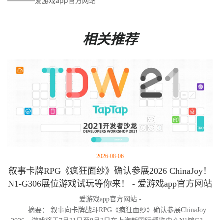
————爱游戏app官方网站
相关推荐
2026-08-06
叙事卡牌RPG《疯狂面纱》确认参展2026 ChinaJoy！
N1-G306展位游戏试玩等你来！ - 爱游戏app官方网站
爱游戏app官方网站 -
摘要： 叙事向卡牌战斗RPG《疯狂面纱》确认参展ChinaJoy