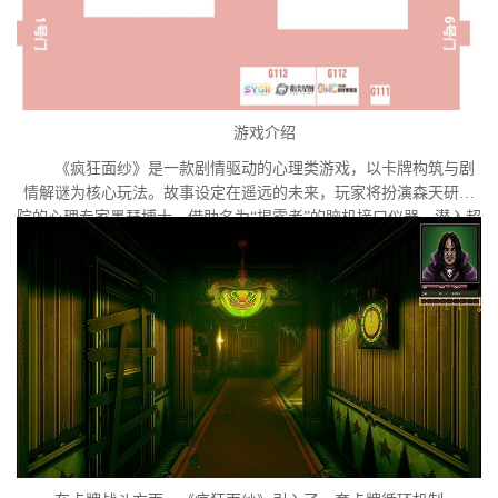
游戏介绍
《疯狂面纱》是一款剧情驱动的心理类游戏，以卡牌构筑与剧
情解谜为核心玩法。故事设定在遥远的未来，玩家将扮演森天研究
院的心理专家墨瑟博士，借助名为“揭露者”的脑机接口仪器，潜入超
自然疾病患者索菲亚的内心世界。索菲亚正面临意识异化的危机，
隐藏在梦魇深处的外星意识试图夺取她的主体性。玩家需要在扭曲
的心理迷宫中进行探索与解谜，直面潜藏于她意识深处的心魔与梦
魇。