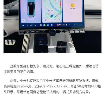
这款车型拥有银河灰、暮光红、曜石黑三种配色外，后续也将
提供更多的配色选择。
此外，小米SU7还采用了小米汽车自研的智能座舱系统，搭载
高通骁龙8295芯片，支持CarPlay和AirPlay，具备56英寸的HUD抬
头显示，采用带有两侧功能旋钮按键的三辐式多功能方向盘。