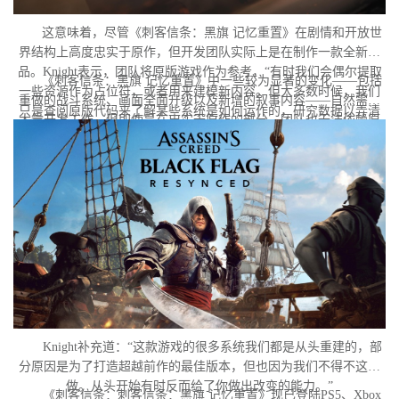
这意味着，尽管《刺客信条：黑旗 记忆重置》在剧情和开放世
界结构上高度忠实于原作，但开发团队实际上是在制作一款全新作
品。Knight表示，团队将原版游戏作为参考，“有时我们会偶尔提取
《刺客信条：黑旗 记忆重置》中一些较为显著的变化——包括
一些资源作为占位符，或者用来建模新内容。但大多数时候，我们
重做的战斗系统、画面全面升级以及新增的叙事内容——自然需要
只是查阅原版代码来了解某些系统是如何运作的，研究数据以弄清
大量开发工作。但即使是在忠实于原作的部分，团队也无法依赖原
楚某些功能背后的逻辑，学习其中隐藏的秘密。但本质上，我们必
版的存档代码。
须重建一切。”
Knight补充道：“这款游戏的很多系统我们都是从头重建的，部
分原因是为了打造超越前作的最佳版本，但也因为我们不得不这么
做。从头开始有时反而给了你做出改变的能力。”
《刺客信条：刺客信条：黑旗 记忆重置》现已登陆PS5、Xbox