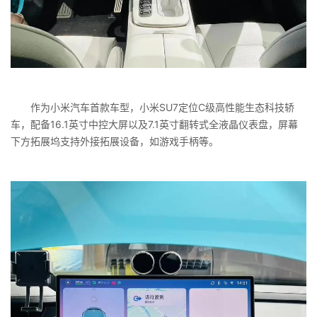
作为小米汽车首款车型，小米SU7定位C级高性能生态科技轿
车，配备16.1英寸中控大屏以及7.1英寸翻转式全液晶仪表盘，屏幕
下方拓展坞支持外接拓展设备，如游戏手柄等。