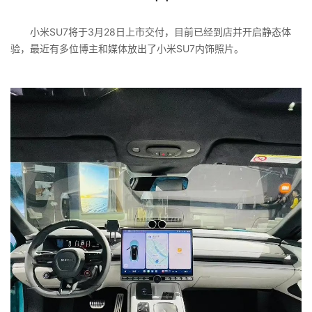
小米SU7将于3月28日上市交付，目前已经到店并开启静态体
验，最近有多位博主和媒体放出了小米SU7内饰照片。