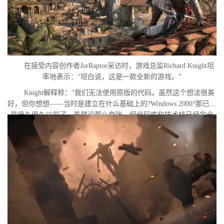
在接受内容创作者JorRaptor采访时，游戏总监Richard Knight坦
率地表示：“坦白说，这是一款全新的游戏。”
Knight解释称：“我们无法使用原版的代码。虽然这个想法很美
好，但你想想——当时是建立在什么基础上的?Windows 2000?那已经
是很久很久以前了。虽然没那么夸张，但代码库和技术栈已经完全
不一样了。”