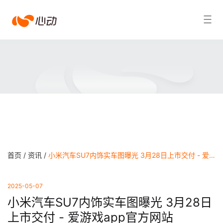
爱
搜索结果
游
戏
app
体
育
首页 /
资讯 /
小米汽车SU7内饰实车图曝光 3月28日上市交付 - 爱游戏app官方网站
2025-05-07
小米汽车SU7内饰实车图曝光 3月28日
上市交付 - 爱游戏app官方网站