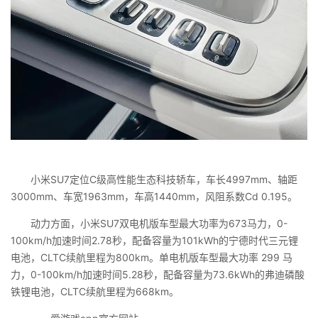
小米SU7定位C级高性能生态科技轿车，车长4997mm、轴距
3000mm、车宽1963mm，车高1440mm，风阻系数Cd 0.195。
动力方面，小米SU7双电机版车型最大功率为673马力，0-
100km/h加速时间2.78秒，配备容量为101kWh的宁德时代三元锂
电池，CLTC续航里程为800km。单电机版车型最大功率 299 马
力，0-100km/h加速时间5.28秒，配备容量为73.6kWh的弗迪磷酸
铁锂电池，CLTC续航里程为668km。