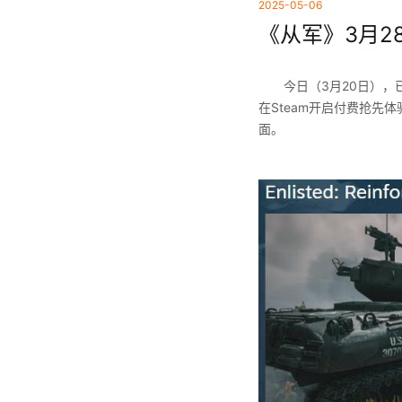
2025-05-06
《从军》3月28
今日（3月20日），已经
在Steam开启付费抢先
面。