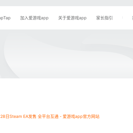
apTap
加入爱游戏app
关于爱游戏app
家长指引
8日Steam EA发售 全平台互通 - 爱游戏app官方网站