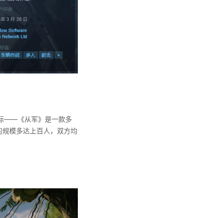
标——《从军》是一款多
的规模多达上百人，双方均