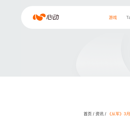
爱
游戏
T
游
戏
搜索结果
app
体
育
首页 /
资讯 /
《从军》3月2