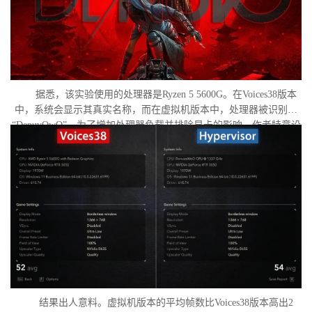
据悉，该实验使用的处理器是Ryzen 5 5600G。在Voices38版本
中，系统会显示其真实名称，而在虚拟机版本中，处理器被识别为
“DenuvOwO”。为了增加处理器负载并排除显卡的影响，作者特意设
置了低分辨率，并将所有图形设置调至“极低”模式。两项测试均在相
同条件下进行：内存完整性和基于虚拟化的安全性（VBS）均已关
闭，并且两轮测试之间电脑甚至没有重启。
结果出人意料。虚拟机版本的平均帧数比Voices38版本高出2