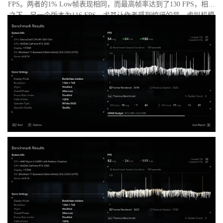
FPS。两者的1% Low帧表现相同，而最高帧率达到了130 FPS，相比
之下，另一个版本为116 FPS。尤其让作者感到惊讶的是，虚拟机模
式下的优化竟如此之好。从理论上讲，额外的虚拟化层应该会给处
理器带来负担并降低性能，但实际上并没有发生这种情况。