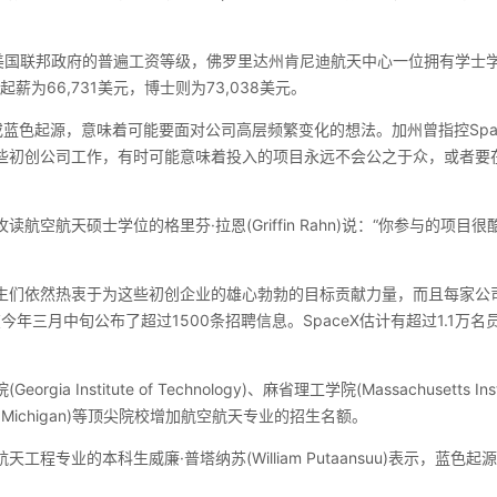
循美国联邦政府的普遍工资等级，佛罗里达州肯尼迪航天中心一位拥有学士
起薪为66,731美元，博士则为73,038美元。
X或蓝色起源，意味着可能要面对公司高层频繁变化的想法。加州曾指控Spa
些初创公司工作，有时可能意味着投入的项目永远不会公之于众，或者要
航空航天硕士学位的格里芬·拉恩(Griffin Rahn)说：“你参与的项
生们依然热衷于为这些初创企业的雄心勃勃的目标贡献力量，而且每家公
年三月中旬公布了超过1500条招聘信息。SpaceX估计有超过1.1万名
ia Institute of Technology)、麻省理工学院(Massachusetts Instit
y of Michigan)等顶尖院校增加航空航天专业的招生名额。
工程专业的本科生威廉·普塔纳苏(William Putaansuu)表示，蓝色起源