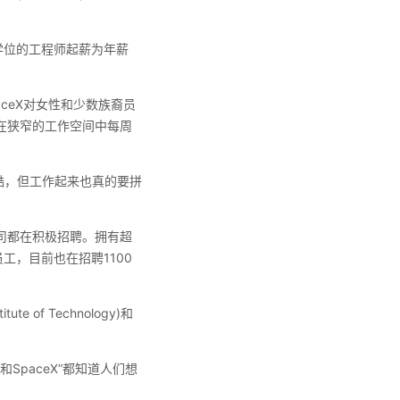
学位的工程师起薪为年薪
ceX对女性和少数族裔员
在狭窄的工作空间中每周
目很酷，但工作起来也真的要拼
司都在积极招聘。拥有超
员工，目前也在招聘1100
ute of Technology)和
和SpaceX“都知道人们想