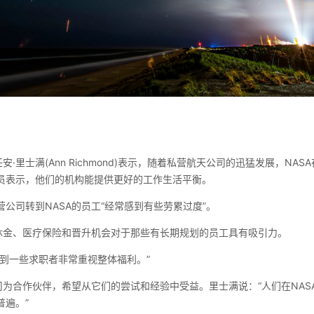
安·里士满(Ann Richmond)表示，随着私营航天公司的迅猛发展，NAS
员表示，他们的机构能提供更好的工作生活平衡。
公司转到NASA的员工“经常感到有些劳累过度”。
退休金、医疗保险和晋升机会对于那些有长期规划的员工具有吸引力。
意到一些求职者非常重视整体福利。”
司为合作伙伴，希望从它们的尝试和经验中受益。里士满说：“人们在NASA与
普遍。”