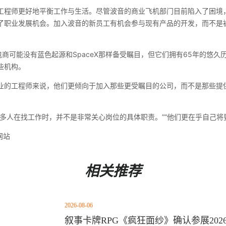
工程师更好地平衡工作与生活。尽管波音的商业飞机部门目前陷入了困境
了职业发展机会。加入波音的新员工有机会参与现有产品的开发，而不是
包商可能没有蓝色起源和SpaceX那样备受瞩目，但它们拥有65年的悠
些机构。
业的工程师来说，他们更倾向于加入那些更受瞩目的公司，而不是那些提
许多人在找工作时，并不是非常关心岗位的具体职责。”“他们更在乎自己将
网站
相关推荐
2026-08-06
叙事卡牌RPG《疯狂面纱》确认参展2026 Chi