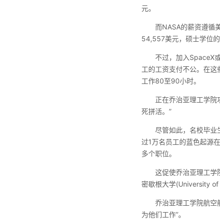
元。
而NASA的薪资遵
54,557美元，硕士学位的
不过，加入Space
工的工资支付不公。在这
工作80至90小时。
正在乔治亚理工学院攻读
死拼活。”
尽管如此，名校毕业
过1万名员工的蓝色起源在今
多个职位。
这促使乔治亚理工学院(Georg
密歇根大学(Universit
乔治亚理工学院航空航天
为他们工作”。