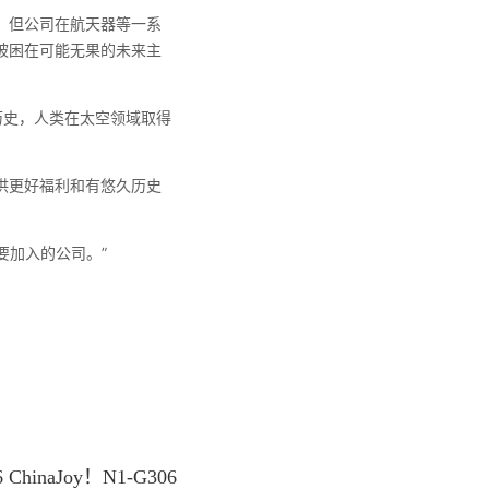
，但公司在航天器等一系
被困在可能无果的未来主
久历史，人类在太空领域取得
供更好福利和有悠久历史
要加入的公司。”
naJoy！N1-G306