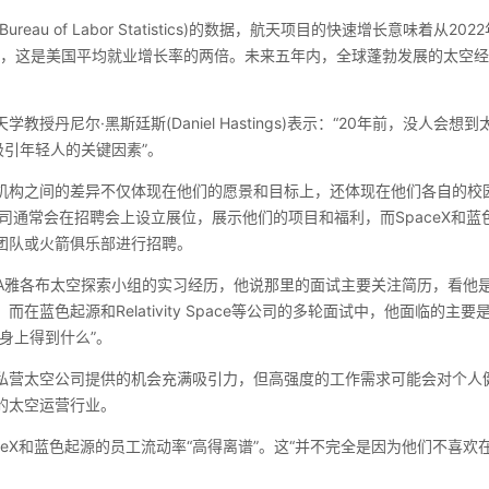
reau of Labor Statistics)的数据，航天项目的快速增长意味着从2
%，这是美国平均就业增长率的两倍。未来五年内，全球蓬勃发展的太空经
教授丹尼尔·黑斯廷斯(Daniel Hastings)表示：“20年前，没人会
吸引年轻人的关键因素”。
机构之间的差异不仅体现在他们的愿景和目标上，还体现在他们各自的校
司通常会在招聘会上设立展位，展示他们的项目和福利，而SpaceX和
团队或火箭俱乐部进行招聘。
SA雅各布太空探索小组的实习经历，他说那里的面试主要关注简历，看他
在蓝色起源和Relativity Space等公司的多轮面试中，他面临的主
身上得到什么”。
私营太空公司提供的机会充满吸引力，但高强度的工作需求可能会对个人
的太空运营行业。
ceX和蓝色起源的员工流动率“高得离谱”。这“并不完全是因为他们不喜