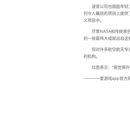
波音公司也鼓励年轻
列令人瞩目的项目上提供
义项目中。
尽管NASA和传统承
的一些最伟大成就出自这
但对许多航空航天专
的机构。
拉恩表示：“我觉得
————爱游戏app官方