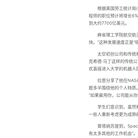
根据美国劳工统计局(Bu
程师的职位预计将增长6
到大约7700亿美元。
麻省理工学院航空航天学
快。”这种发展速度正是“
太空初创公司和传统
克希德·马丁这样的传统公
欢直接进入大学的机器人
拉恩分享了他在NA
题多半围绕他的个人特质。而
“如果雇用你，公司能从你
学生们意识到，虽然
一些人重新考虑更为成熟
普塔纳苏提到，Spa
有太多其他的工作机会”。