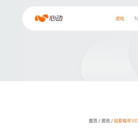
爱
游戏
T
游
戏
搜索结果
app
体
育
首页 /
资讯 /
起薪每年10