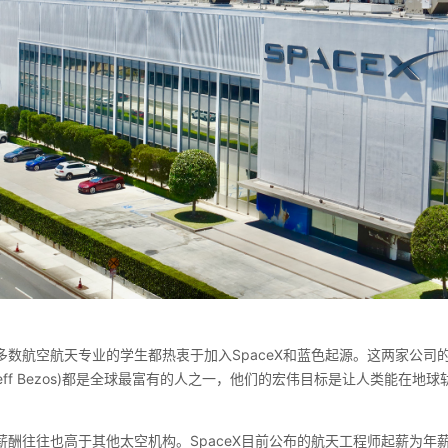
数航空航天专业的学生都热衷于加入SpaceX和蓝色起源。这两家公司的老板
(Jeff Bezos)都是全球最富有的人之一，他们的宏伟目标是让人类能在
酬往往也高于其他太空机构。SpaceX目前公布的航天工程师起薪为年薪95,