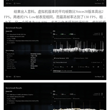
结果出人意料。虚拟机版本的平均帧数比Voices38版本高出2
FPS。两者的1% Low帧表现相同，而最高帧率达到了130 FPS，相比
之下，另一个版本为116 FPS。尤其让作者感到惊讶的是，虚拟机模
式下的优化竟如此之好。从理论上讲，额外的虚拟化层应该会给处
理器带来负担并降低性能，但实际上并没有发生这种情况。