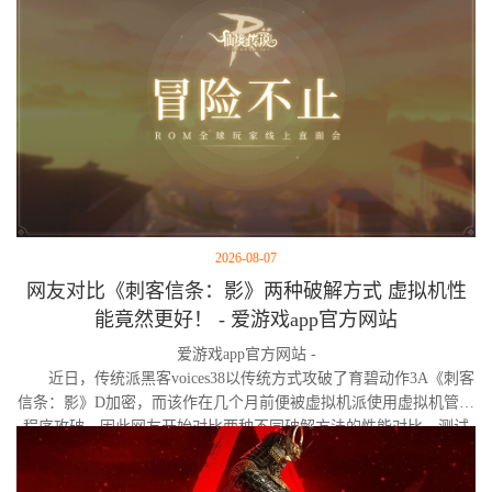
2026-08-07
网友对比《刺客信条：影》两种破解方式 虚拟机性
能竟然更好！ - 爱游戏app官方网站
爱游戏app官方网站 -
近日，传统派黑客voices38以传统方式攻破了育碧动作3A《刺客
信条：影》D加密，而该作在几个月前便被虚拟机派使用虚拟机管理
程序攻破。因此网友开始对比两种不同破解方法的性能对比。测试
作者决定验证，虚拟机管理程序是否真的会像许多玩家认为的那
样，导致明显的帧数下降。