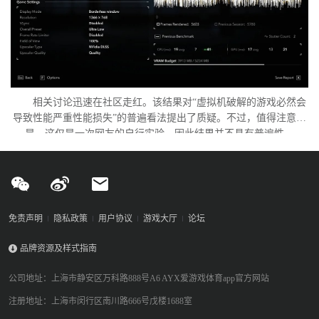
相关讨论迅速在社区走红。该结果对“虚拟机破解的游戏必然会
导致性能严重性能损失”的普遍看法提出了质疑。不过，值得注意的
是，这仅是一次网友的自行实验，因此结果并不具有普遍性。
免责声明
隐私政策
用户协议
游戏大厅
论坛
品牌资源及样式指南
公司地址：上海市静安区万科路888号A6 AYX爱游戏体育app官方网站
注册地址：上海市闵行区南川路666号戊楼1688室