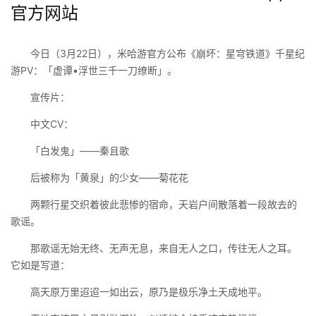
官方网站
今日（3月22日），米哈游官方公布《崩坏：星穹铁道》千星纪
游PV：「虚谭•浮世三千一刀缭断」。
宣传片：
中文CV：
「白发鬼」——秦且歌
后被称为「黄泉」的少女——菊花花
两颗行星交织着彼此悲惨的宿命，天岩户间散落着一段故去的
歌谣。
那歌谣无始无终、无声无息，来自无人之口，传往无人之耳。
它如是写道：
高天原万里迢迢一如出云，原乃是极乐净土天成地平。