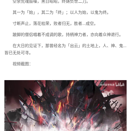
空余荒魂鼓噪，黑日昭昭，终铸负世二刀。
其一为「始」，其二为「终」；以人为始，以鬼为终。
寸断声止，落花枯荣，败者归无，胜者…成空。
跛脚的僧侣唱着不成调的歌，持柄神力者，亦向着众神退行。
在大日的见证下，那曾经名为「出云」的土地上，人、神、鬼…
皆已无处可寻。
视频截图：