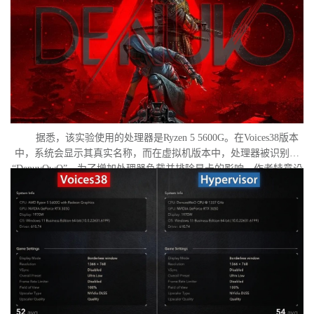
据悉，该实验使用的处理器是Ryzen 5 5600G。在Voices38版本
中，系统会显示其真实名称，而在虚拟机版本中，处理器被识别为
“DenuvOwO”。为了增加处理器负载并排除显卡的影响，作者特意设
置了低分辨率，并将所有图形设置调至“极低”模式。两项测试均在相
同条件下进行：内存完整性和基于虚拟化的安全性（VBS）均已关
闭，并且两轮测试之间电脑甚至没有重启。