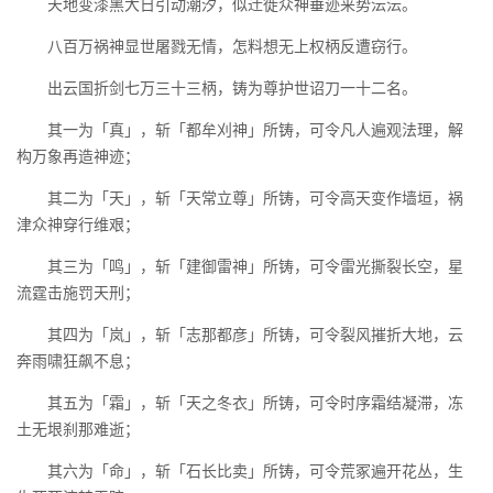
天地变漆黑大日引动潮汐，似迁徙众神垂迹来势沄沄。
八百万祸神显世屠戮无情，怎料想无上权柄反遭窃行。
出云国折剑七万三十三柄，铸为尊护世诏刀一十二名。
其一为「真」，斩「都牟刈神」所铸，可令凡人遍观法理，解
构万象再造神迹；
其二为「天」，斩「天常立尊」所铸，可令高天变作墙垣，祸
津众神穿行维艰；
其三为「鸣」，斩「建御雷神」所铸，可令雷光撕裂长空，星
流霆击施罚天刑；
其四为「岚」，斩「志那都彦」所铸，可令裂风摧折大地，云
奔雨啸狂飙不息；
其五为「霜」，斩「天之冬衣」所铸，可令时序霜结凝滞，冻
土无垠刹那难逝；
其六为「命」，斩「石长比卖」所铸，可令荒冢遍开花丛，生