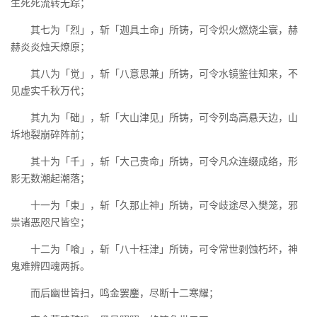
生死死流转无踪；
其七为「烈」，斩「迦具土命」所铸，可令炽火燃烧尘寰，赫
赫炎炎烛天燎原；
其八为「觉」，斩「八意思兼」所铸，可令水镜鉴往知来，不
见虚实千秋万代；
其九为「础」，斩「大山津见」所铸，可令列岛高悬天边，山
坼地裂崩碎阵前；
其十为「千」，斩「大己贵命」所铸，可令凡众连缀成络，形
影无数潮起潮落；
十一为「束」，斩「久那止神」所铸，可令歧途尽入樊笼，邪
祟诸恶咫尺皆空；
十二为「喰」，斩「八十枉津」所铸，可令常世剥蚀朽坏，神
鬼难辨四魂两拆。
而后幽世皆扫，鸣金罢鏖，尽断十二寒耀；