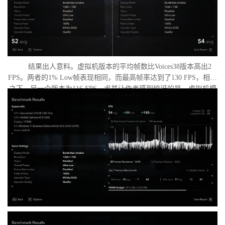
结果出人意料。虚拟机版本的平均帧数比Voices38版本高出2
FPS。两者的1% Low帧表现相同，而最高帧率达到了130 FPS，相比
之下，另一个版本为116 FPS。尤其让作者感到惊讶的是，虚拟机模
式下的优化竟如此之好。从理论上讲，额外的虚拟化层应该会给处
理器带来负担并降低性能，但实际上并没有发生这种情况。