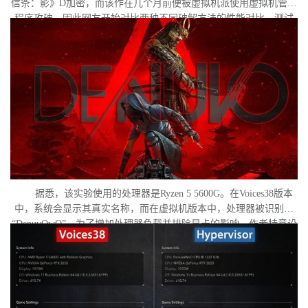
信条：影》D加密，而该作在几个月前便被虚拟机派使用虚拟机管理
程序攻破。因此网友开始对比两种不同破解方法的性能对比。测试
作者决定验证，虚拟机管理程序是否真的会像许多玩家认为的那
样，导致明显的帧数下降。
据悉，该实验使用的处理器是Ryzen 5 5600G。在Voices38版本
中，系统会显示其真实名称，而在虚拟机版本中，处理器被识别为
“DenuvOwO”。为了增加处理器负载并排除显卡的影响，作者特意设
置了低分辨率，并将所有图形设置调至“极低”模式。两项测试均在相
同条件下进行：内存完整性和基于虚拟化的安全性（VBS）均已关
闭，并且两轮测试之间电脑甚至没有重启。