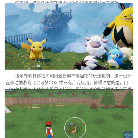
的专利，这是任天堂在该系列诉讼中遭遇的又一次挫折。
该项专利具体指向利用触摸屏捕捉怪物的玩法机制，这一设计
在移动端游戏《宝可梦GO》中已有广泛应用。值得注意的是，目前
《幻兽帕鲁》本体并未采用该机制，但该游戏的移动版本正在开发
中。外界普遍认为，这很可能是任天堂在当前时间点针对此项专利
发起诉讼的直接原因。