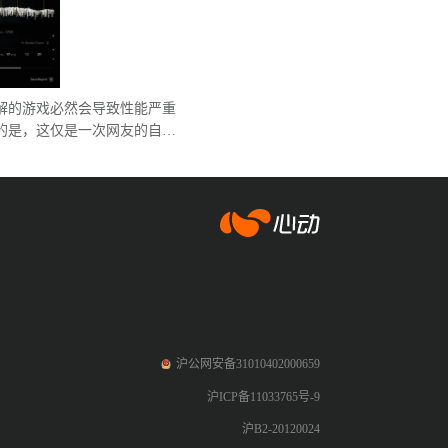
解的游戏必然会导致性能严重
的是，这仅是一次网友的自行
爱游戏app体育
沪公网安备31010402000659
沪ICP备11033765号-9
沪B2-20120024