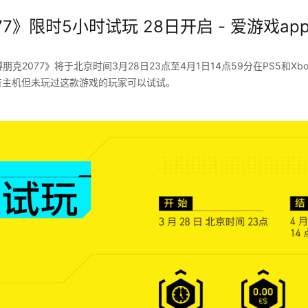
7》限时5小时试玩 28日开启 - 爱游戏a
朋克2077》将于北京时间3月28日23点至4月1日14点59分在PS5和Xbox
有主机但未玩过这款游戏的玩家可以试试。