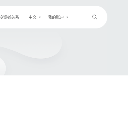
投资者关系
中文
我的账户
/
中文
EN
登录
充值
客服