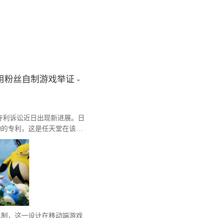
粉丝自制游戏举证 -
间的专利诉讼近日出现新进展。日
物的专利，这是任天堂在该系
机制，这一设计在移动端游戏