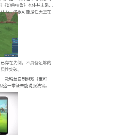
前《幻兽帕鲁》本体并未采用
遍认为，这很可能是任天堂在
中已存在先例，不具备足够的
实质性突破。
了一款粉丝自制游戏《宝可
为论据，但这一举证未能说服法官。