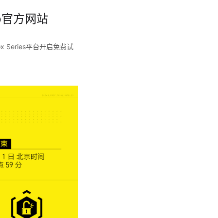
pp官方网站
 Series平台开启免费试