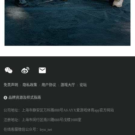
免责声明
隐私政策
用户协议
游戏大厅
论坛
品牌资源及样式指南
公司地址：上海市静安区万科路888号A6 AYX爱游戏体育app官方网站
注册地址：上海市闵行区南川路666号戊楼1688室
在线客服微信公众号：leyu_net