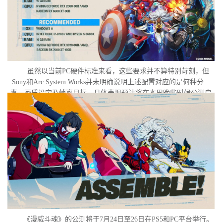
虽然以当前PC硬件标准来看，这些要求并不算特别苛刻，但
Sony和Arc System Works并未明确说明上述配置对应的是何种分辨
率、画质设定及帧率目标。具体表现预计将在本周晚些时候公测启
动后揭晓。
《漫威斗魂》的公测将于7月24日至26日在PS5和PC平台举行。