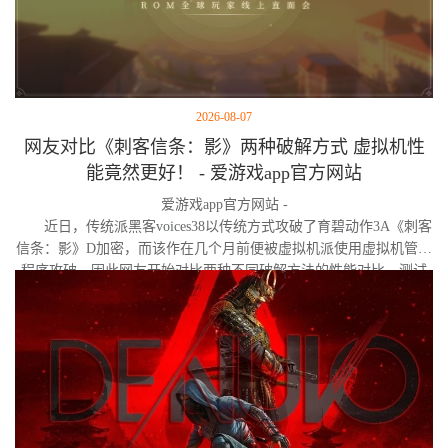
2026-08-07
网友对比《刺客信条：影》两种破解方式 虚拟机性
能竟然更好！ - 爱游戏app官方网站
爱游戏app官方网站 -
近日，传统派黑客voices38以传统方式攻破了育碧动作3A《刺客
信条：影》D加密，而该作在几个月前便被虚拟机派使用虚拟机管理
程序攻破。因此网友开始对比两种不同破解方法的性能对比。测试
作者决定验证，虚拟机管理程序是否真的会像许多玩家认为的那
样，导致明显的帧数下降。