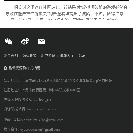
相关讨论迅速在社区走红。该结果对“虚拟机破解的游戏必然会
导致性能严重性能损失”的普遍看法提出了质疑。不过，值得注意的
是，这仅是一次网友的自行实验，因此结果并不具有普遍性。
免责声明
隐私政策
用户协议
游戏大厅
论坛
品牌资源及样式指南
公司地址：上海市静安区万科路888号A6 AYX爱游戏体育app官方网站
注册地址：上海市闵行区南川路666号戊楼1688室
在线客服微信公众号：leyu_net
投诉举报邮箱: leyutousu@gmail.com
IP衍生&授权业务: leyux.lab@gmail.com
发行合作: leyucooperation@gmail.com