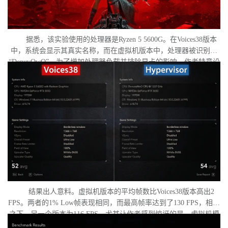
据悉，该实验使用的处理器是Ryzen 5 5600G。在Voices38版本
中，系统会显示其真实名称，而在虚拟机版本中，处理器被识别为
“DenuvOwO”。为了增加处理器负载并排除显卡的影响，作者特意设
置了低分辨率，并将所有图形设置调至“极低”模式。两项测试均在相
同条件下进行：内存完整性和基于虚拟化的安全性（VBS）均已关
闭，并且两轮测试之间电脑甚至没有重启。
结果出人意料。虚拟机版本的平均帧数比Voices38版本高出2
FPS。两者的1% Low帧表现相同，而最高帧率达到了130 FPS，相比
之下，另一个版本为116 FPS。尤其让作者感到惊讶的是，虚拟机模
式下的优化竟如此之好。从理论上讲，额外的虚拟化层应该会给处