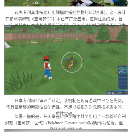
该项专利具体指向利用触摸屏捕捉怪物的玩法机制，这一设计
在移动端游戏《宝可梦GO》中已有广泛应用。值得注意的是，目前
《幻兽帕鲁》本体并未采用该机制，但该游戏的移动版本正在开发
中。外界普遍认为，这很可能是任天堂在当前时间点针对此项专利
发起诉讼的直接原因。
日本专利局经审理后认定，该机制在现有游戏中已存在先例，
不具备足够的新颖性或创造性，不足以被视为对先前技术版本的实
质性突破。
值得一提的是，任天堂在辩护过程中甚至引用了一款粉丝自制
游戏《宝可梦：世代》(Pokémon Generations)的视频作为论据，但这
一举证未能说服法官。