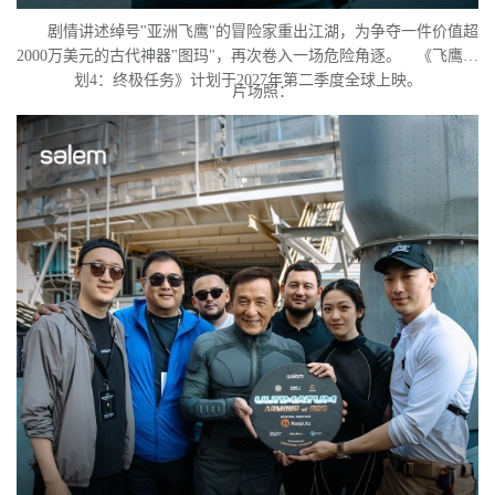
剧情讲述绰号"亚洲飞鹰"的冒险家重出江湖，为争夺一件价值超
2000万美元的古代神器"图玛"，再次卷入一场危险角逐。 《飞鹰计
划4：终极任务》计划于2027年第二季度全球上映。
片场照：