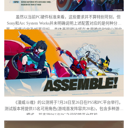
虽然以当前PC硬件标准来看，这些要求并不算特别苛刻，但
Sony和Arc System Works并未明确说明上述配置对应的是何种分辨
率、画质设定及帧率目标。具体表现预计将在本周晚些时候公测启
动后揭晓。
《漫威斗魂》的公测将于7月24日至26日在PS5和PC平台举行。
测试版本将提供15名可用角色(游戏首发阵容共20名)，包含多种游戏
模式，并支持PS5与PC之间的跨平台联机。