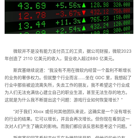
微软并不是没有能力支付员工的工资，据公司财报，微软2023
年创造了 2110 亿美元的收入，营业收入超过880 亿美元。
斯宾塞继续说道：“我没有不用在微软内经营一个盈利不断增长
的业务的奢侈权力。但就整个行业而言……坐在 GDC 里，我想起了
行业中那些被迫流离失所，失去工作的朋友，我不希望这个行业成
为人们无法充满信心建立自己的职业生涯，甚至无法生存的地方。
这就是为什么我不断提出这个问题：游戏行业如何恢复增长？”
“对于我们 Xbox 或任何其他团队来说，这确实是一个没有增长
的行业的结果。它可以增长，并且会再次增长。但你现在看到这一
次对人们产生了确实的影响。而我们都应该反思和思考这个问题。”
斯宾塞的回答看起来似乎在为微软找开脱，但他说的也没有