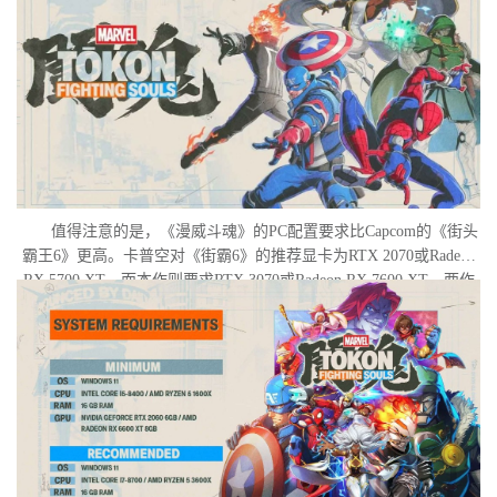
值得注意的是，《漫威斗魂》的PC配置要求比Capcom的《街头
霸王6》更高。卡普空对《街霸6》的推荐显卡为RTX 2070或Radeon
RX 5700 XT，而本作则要求RTX 3070或Radeon RX 7600 XT。两作
的CPU要求基本持平，这意味着性能门槛的提升主要集中在显卡
端，很可能为了支撑游戏中更为华丽的视觉效果和舞台表现。