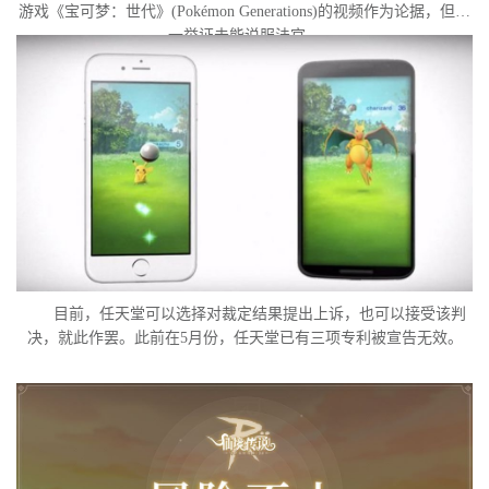
游戏《宝可梦：世代》(Pokémon Generations)的视频作为论据，但这
一举证未能说服法官。
目前，任天堂可以选择对裁定结果提出上诉，也可以接受该判
决，就此作罢。此前在5月份，任天堂已有三项专利被宣告无效。