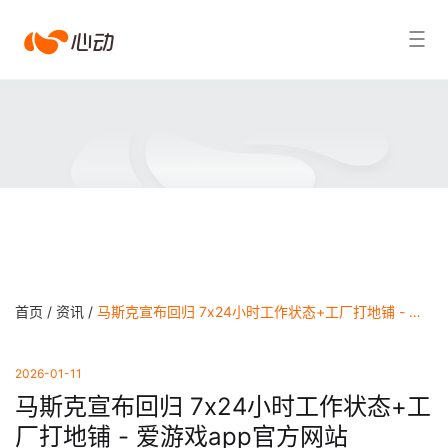
爱
搜索结果
游
戏
app
体
育
首页 /
资讯 /
马斯克宣布回归 7x24小时工作状态+工厂打地铺 - 爱游戏app官方网站
2026-01-11
马斯克宣布回归 7x24小时工作状态+工
厂打地铺 - 爱游戏app官方网站