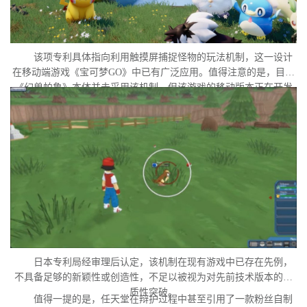
该项专利具体指向利用触摸屏捕捉怪物的玩法机制，这一设计
在移动端游戏《宝可梦GO》中已有广泛应用。值得注意的是，目前
《幻兽帕鲁》本体并未采用该机制，但该游戏的移动版本正在开发
中。外界普遍认为，这很可能是任天堂在当前时间点针对此项专利
发起诉讼的直接原因。
日本专利局经审理后认定，该机制在现有游戏中已存在先例，
不具备足够的新颖性或创造性，不足以被视为对先前技术版本的实
质性突破。
值得一提的是，任天堂在辩护过程中甚至引用了一款粉丝自制