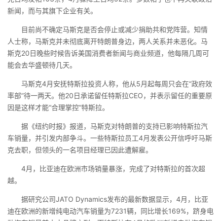
新闻，而与其旗下企业有关。
目前尚不确定马斯克是否会停止或减少捐助共和党阵营。知情
人士称，马斯克并未彻底离开特朗普身边，两人关系并未恶化。马
斯克20日晚些时候告诉美国消费者新闻与商业频道，他每隔几周可
能会去华盛顿待几天。
马斯克4月安抚特斯拉投资人称，他从5月起每周只会在“政府效
率部”待一两天。他20日承诺留任特斯拉CEO，并表示留任的重要原
因是这样才能“合理掌控”特斯拉。
据《纽约时报》报道，马斯克对特朗普的支持已影响特斯拉汽
车销量，并引发内部争斗。一些特斯拉员工4月发表公开信呼吁马斯
克去职，但领头的一名项目经理已因此遭解雇。
4月，比亚迪在欧洲市场销量暴涨，完成了对特斯拉的首次超
越。
据研究公司JATO Dynamics发布的最新数据显示，4月，比亚
迪在欧洲的新增纯电动汽车销量为7231辆，同比增长169%，跻身电